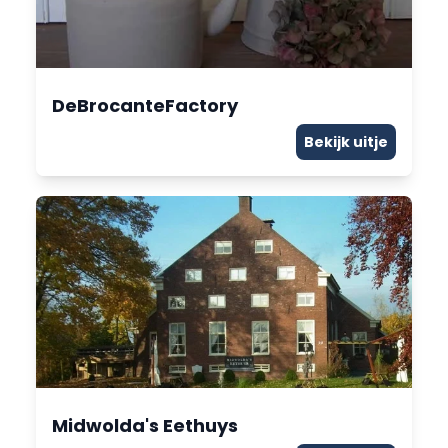
DeBrocanteFactory
Bekijk uitje
Midwolda's Eethuys