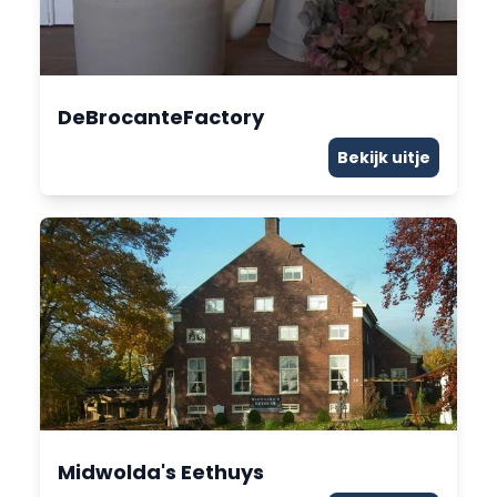
DeBrocanteFactory
Bekijk uitje
Midwolda's Eethuys