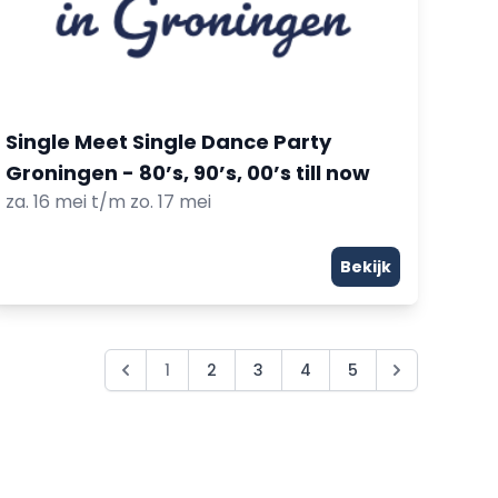
Single Meet Single Dance Party
Groningen - 80’s, 90’s, 00’s till now
za. 16 mei t/m zo. 17 mei
Bekijk
1
2
3
4
5