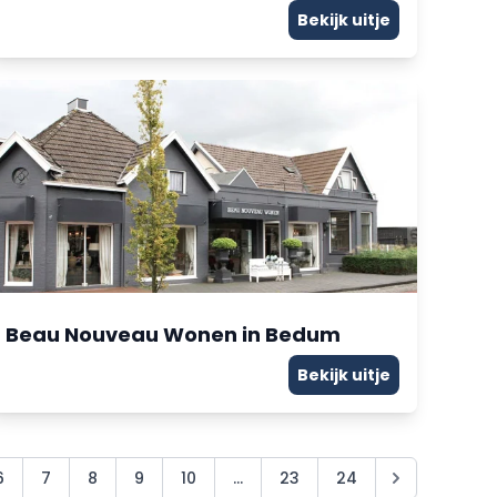
Bekijk uitje
Beau Nouveau Wonen in Bedum
Bekijk uitje
6
7
8
9
10
...
23
24