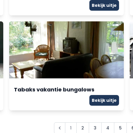
Bekijk uitje
Tabaks vakantie bungalows
Bekijk uitje
1
2
3
4
5