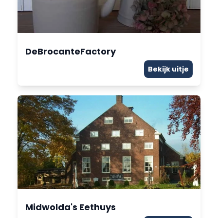
DeBrocanteFactory
Bekijk uitje
Midwolda's Eethuys