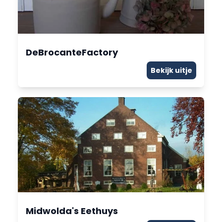
DeBrocanteFactory
Bekijk uitje
Midwolda's Eethuys