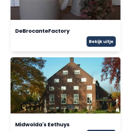
DeBrocanteFactory
Bekijk uitje
Midwolda's Eethuys